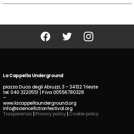
Facebook
Twitter
Instagram
La Cappella Underground
piazza Duca degli Abruzzi, 3 – 34132 Trieste
tel. 040 3220551 | P.Iva 00556780328
–
www.lacappellaunderground.org
info@sciencefictionfestival.org
Trasparenza
|
Privacy policy
|
Cookie policy