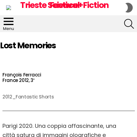
S
S
S
Menu
Lost Memories
François Ferracci
France 2012, 3′
2012_Fantastic Shorts
Parigi 2020. Una coppia affascinante, una
città satura di immagini olografiche e