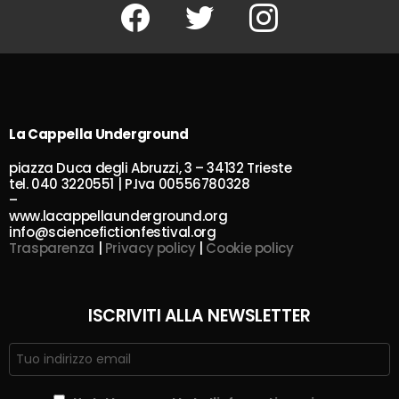
Facebook
Twitter
Instagram
La Cappella Underground
piazza Duca degli Abruzzi, 3 – 34132 Trieste
tel. 040 3220551 | P.Iva 00556780328
–
www.lacappellaunderground.org
info@sciencefictionfestival.org
Trasparenza
|
Privacy policy
|
Cookie policy
ISCRIVITI ALLA NEWSLETTER