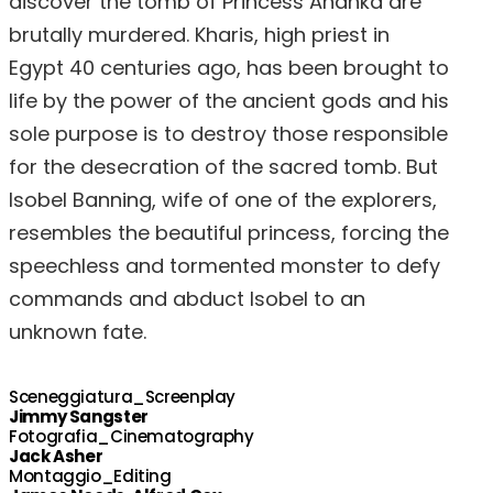
discover the tomb of Princess Ananka are
brutally murdered. Kharis, high priest in
Egypt 40 centuries ago, has been brought to
life by the power of the ancient gods and his
sole purpose is to destroy those responsible
for the desecration of the sacred tomb. But
Isobel Banning, wife of one of the explorers,
resembles the beautiful princess, forcing the
speechless and tormented monster to defy
commands and abduct Isobel to an
unknown fate.
Sceneggiatura_Screenplay
Jimmy Sangster
Fotografia_Cinematography
Jack Asher
Montaggio_Editing