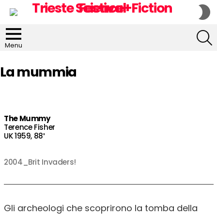
S
S
S
Menu
La mummia
The Mummy
Terence Fisher
UK 1959, 88′
2004_Brit Invaders!
Gli archeologi che scoprirono la tomba della