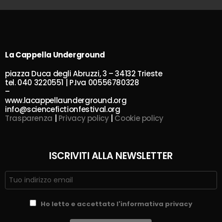
La Cappella Underground
piazza Duca degli Abruzzi, 3 – 34132 Trieste
tel. 040 3220551 | P.Iva 00556780328
–
www.lacappellaunderground.org
info@sciencefictionfestival.org
Trasparenza
|
Privacy policy
|
Cookie policy
ISCRIVITI ALLA NEWSLETTER
Ho letto e accettato l'informativa privacy