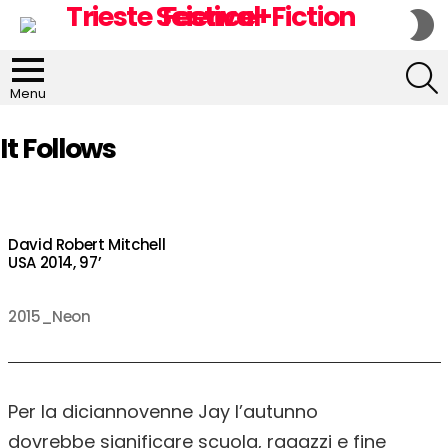
S
S
S
Menu
It Follows
David Robert Mitchell
USA 2014, 97’
2015_Neon
Per la diciannovenne Jay l’autunno
dovrebbe significare scuola, ragazzi e fine