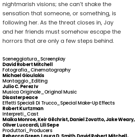
nightmarish visions; she can’t shake the
sensation that someone, or something, is
following her. As the threat closes in, Jay
and her friends must somehow escape the
horrors that are only a few steps behind.
Sceneggiatura_Screenplay
David Robert Mitchell
Fotografia_Cinematography
Michael Gioulakis
Montaggio_Editing
Julio C. Perez Iv
Musica Originale_Original Music
Disasterpeace
Effetti Speciali Di Trucco_Special Make-Up Effects
Robert Kurtzman
Interpreti_Cast
Maika Monroe, Keir Gilchrist, Daniel Zovatto, Jake Weary,
Oliver Luccardi, Lili Sepe
Produttori_Producers
Rebecca Green, Laura D. Smith, David Robert Mitchell,