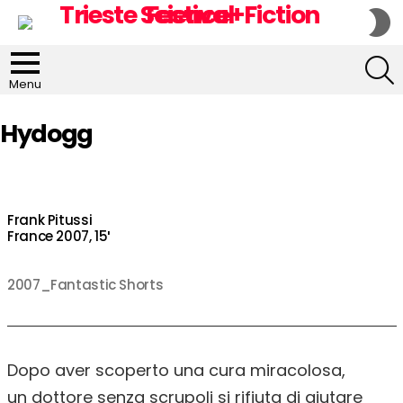
S
S
S
Menu
Hydogg
Frank Pitussi
France 2007, 15′
2007_Fantastic Shorts
Dopo aver scoperto una cura miracolosa,
un dottore senza scrupoli si rifiuta di aiutare