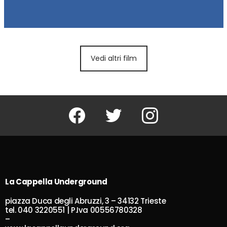
Vedi altri film
Facebook
Twitter
Instagram
La Cappella Underground
piazza Duca degli Abruzzi, 3 – 34132 Trieste
tel. 040 3220551 | P.Iva 00556780328
–