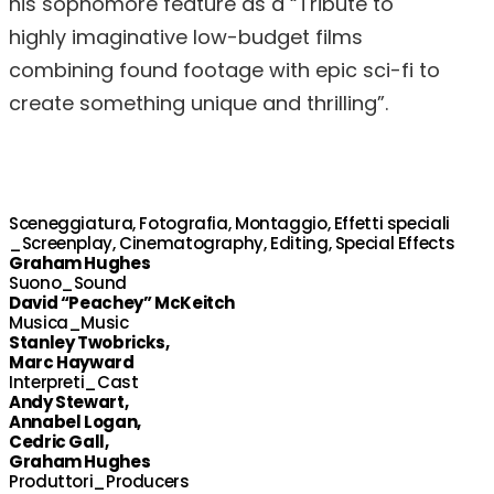
his sophomore feature as a “Tribute to
highly imaginative low-budget films
combining found footage with epic sci-fi to
create something unique and thrilling”.
Sceneggiatura, Fotografia, Montaggio, Effetti speciali
_Screenplay, Cinematography, Editing, Special Effects
Graham Hughes
Suono_Sound
David “Peachey” McKeitch
Musica_Music
Stanley Twobricks,
Marc Hayward
Interpreti_Cast
Andy Stewart,
Annabel Logan,
Cedric Gall,
Graham Hughes
Produttori_Producers