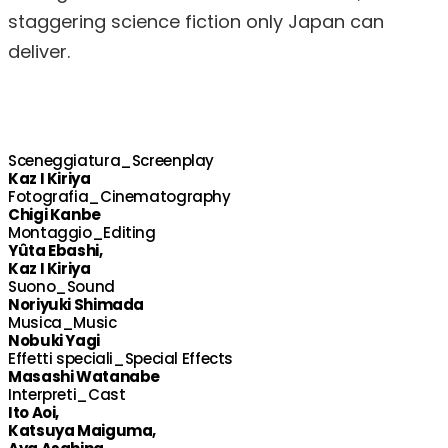
staggering science fiction only Japan can
deliver.
Sceneggiatura_Screenplay
Kaz I Kiriya
Fotografia_Cinematography
Chigi Kanbe
Montaggio_Editing
Yûta Ebashi,
Kaz I Kiriya
Suono_Sound
Noriyuki Shimada
Musica_Music
Nobuki Yagi
Effetti speciali_Special Effects
Masashi Watanabe
Interpreti_Cast
Ito Aoi,
Katsuya Maiguma,