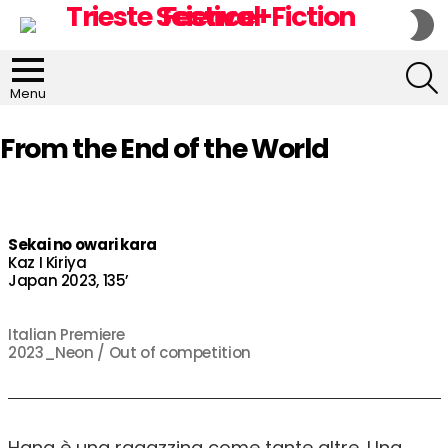
S
S
S
Menu
From the End of the World
Sekai no owari kara
Kaz I Kiriya
Japan 2023, 135’
Italian Premiere
2023_Neon / Out of competition
Hana è una ragazzina come tante altre. Una