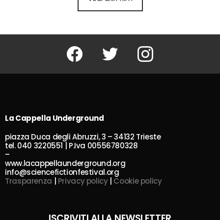
Facebook
Twitter
Instagram
La Cappella Underground
piazza Duca degli Abruzzi, 3 – 34132 Trieste
tel. 040 3220551 | P.Iva 00556780328
–
www.lacappellaunderground.org
info@sciencefictionfestival.org
Trasparenza
|
Privacy policy
|
Cookie policy
ISCRIVITI ALLA NEWSLETTER