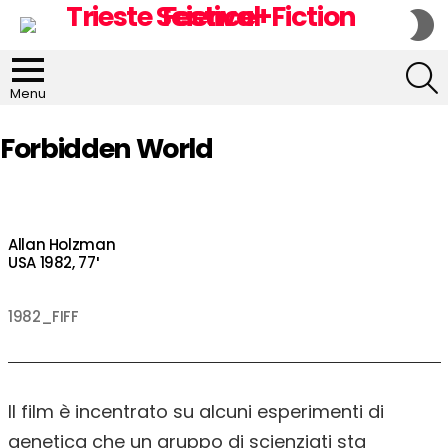
S
S
S
Menu
Forbidden World
Allan Holzman
USA 1982, 77′
1982_FIFF
Il film è incentrato su alcuni esperimenti di
genetica che un gruppo di scienziati sta