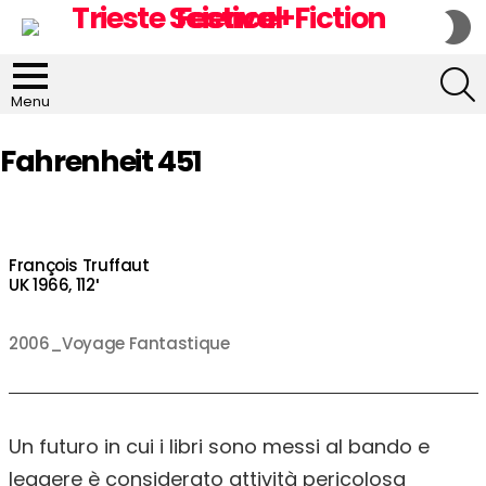
S
S
S
Menu
Fahrenheit 451
François Truffaut
UK 1966, 112′
2006_Voyage Fantastique
Un futuro in cui i libri sono messi al bando e
leggere è considerato attività pericolosa