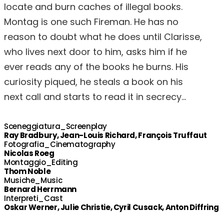
locate and burn caches of illegal books.
Montag is one such Fireman. He has no
reason to doubt what he does until Clarisse,
who lives next door to him, asks him if he
ever reads any of the books he burns. His
curiosity piqued, he steals a book on his
next call and starts to read it in secrecy…
Sceneggiatura_Screenplay
Ray Bradbury, Jean-Louis Richard, François Truffaut
Fotografia_Cinematography
Nicolas Roeg
Montaggio_Editing
Thom Noble
Musiche_Music
Bernard Herrmann
Interpreti_Cast
Oskar Werner, Julie Christie, Cyril Cusack, Anton Diffring