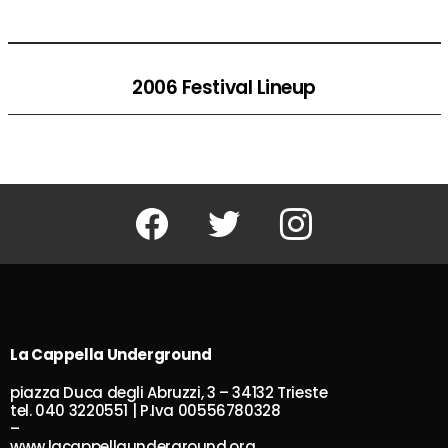
2006 Festival Lineup
Facebook
Twitter
Instagram
La Cappella Underground
piazza Duca degli Abruzzi, 3 – 34132 Trieste
tel. 040 3220551 | P.Iva 00556780328
–
www.lacappellaunderground.org