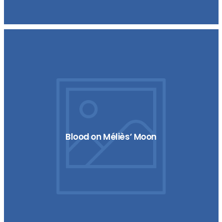
Blood on Méliès’ Moon