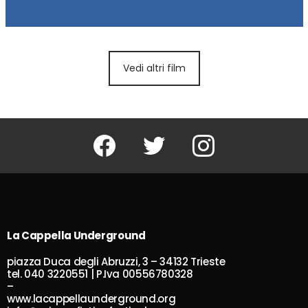
Vedi altri film
Facebook
Twitter
Instagram
La Cappella Underground
piazza Duca degli Abruzzi, 3 – 34132 Trieste
tel. 040 3220551 | P.Iva 00556780328
–
www.lacappellaunderground.org