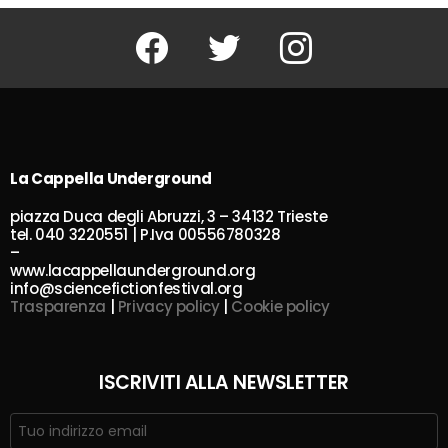
Facebook
Twitter
Instagram
La Cappella Underground
piazza Duca degli Abruzzi, 3 – 34132 Trieste
tel. 040 3220551 | P.Iva 00556780328
–
www.lacappellaunderground.org
info@sciencefictionfestival.org
Trasparenza
|
Privacy policy
|
Cookie policy
ISCRIVITI ALLA NEWSLETTER