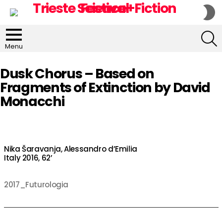
S
S
S
Menu
Dusk Chorus – Based on
Fragments of Extinction by David
Monacchi
Nika Šaravanja, Alessandro d’Emilia
Italy 2016, 62’
2017_Futurologia