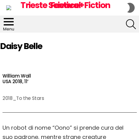
S
S
S
Menu
Daisy Belle
William Wall
USA 2018, 11’
2018_To the Stars
Un robot di nome “Oono” si prende cura del
suo padrone, mentre strane creature