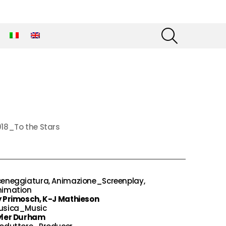
SEARCH
18_To the Stars
ceneggiatura, Animazione_Screenplay,
nimation
y Primosch, K-J Mathieson
usica_Music
yler Durham