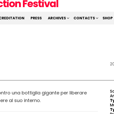
CREDITATION
PRESS
ARCHIVES
CONTACTS
SHOP
20
S
tro una bottiglia gigante per liberare
A
ere al suo interno.
T
M
T