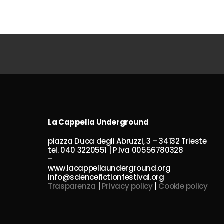
La Cappella Underground
piazza Duca degli Abruzzi, 3 – 34132 Trieste
tel. 040 3220551 | P.Iva 00556780328
–
www.lacappellaunderground.org
info@sciencefictionfestival.org
Trasparenza
|
Privacy policy
|
Cookie policy