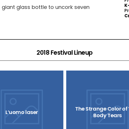
P
K
 giant glass bottle to uncork seven
P
Cr
2018 Festival Lineup
The Strange Color of
L’uomo laser
Body Tears