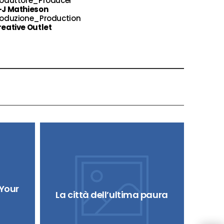
roduttore_Producer
-J Mathieson
roduzione_Production
eative Outlet
 Your
La città dell’ultima paura