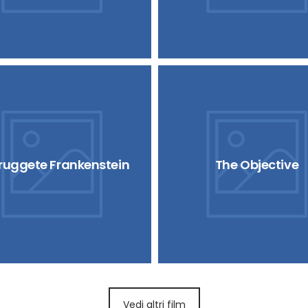
truggete Frankenstein
The Objective
Vedi altri film