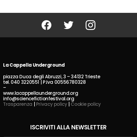
Facebook
Twitter
Instagram
La Cappella Underground
piazza Duca degli Abruzzi, 3 – 34132 Trieste
tel. 040 3220551 | P.Iva 00556780328
–
www.lacappellaunderground.org
info@sciencefictionfestival.org
Trasparenza
|
Privacy policy
|
Cookie policy
ISCRIVITI ALLA NEWSLETTER