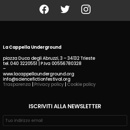
Facebook
Twitter
Instagram
La Cappella Underground
piazza Duca degli Abruzzi, 3 – 34132 Trieste
tel. 040 3220551 | P.Iva 00556780328
–
www.lacappellaunderground.org
info@sciencefictionfestival.org
Trasparenza
|
Privacy policy
|
Cookie policy
ISCRIVITI ALLA NEWSLETTER