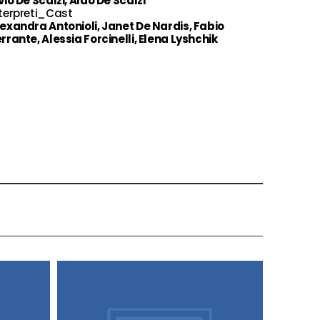
vio De Scalzi, Aldo De Scalzi
terpreti_Cast
exandra Antonioli, Janet De Nardis, Fabio
rrante, Alessia Forcinelli, Elena Lyshchik