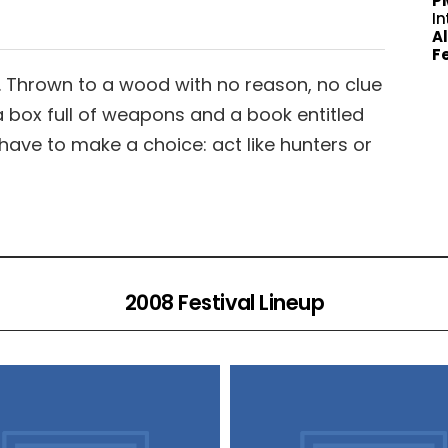
Pi
In
Al
Fe
k. Thrown to a wood with no reason, no clue
a box full of weapons and a book entitled
ll have to make a choice: act like hunters or
2008 Festival Lineup