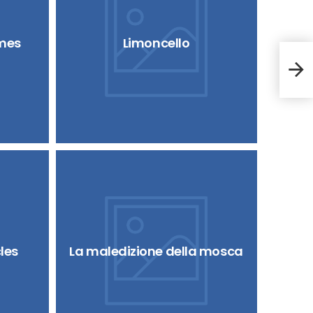
ames
Limoncello
Il s
les
La maledizione della mosca