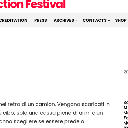
CREDITATION
PRESS
ARCHIVES
CONTACTS
SHOP
20
S
el retro di un camion. Vengono scaricati in
M
 cibo, solo una cassa piena di armi e un
M
F
ovranno scegliere se essere prede o
M