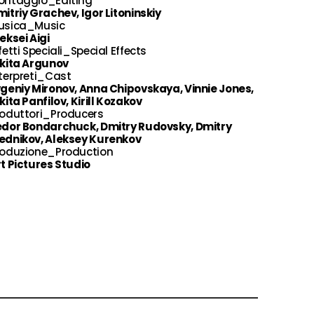
ontaggio_Editing
itriy Grachev, Igor Litoninskiy
usica_Music
eksei Aigi
fetti Speciali_Special Effects
ikita Argunov
terpreti_Cast
geniy Mironov, Anna Chipovskaya, Vinnie Jones,
kita Panfilov, Kirill Kozakov
roduttori_Producers
edor Bondarchuck, Dmitry Rudovsky, Dmitry
ednikov, Aleksey Kurenkov
roduzione_Production
t Pictures Studio