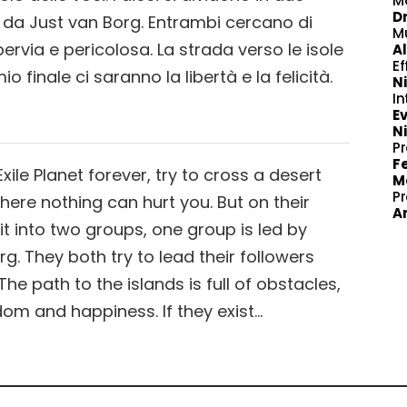
M
Dm
o da Just van Borg. Entrambi cercano di
M
ervia e pericolosa. La strada verso le isole
Al
Ef
finale ci saranno la libertà e la felicità.
N
In
Ev
Ni
P
F
ile Planet forever, try to cross a desert
M
P
here nothing can hurt you. But on their
Ar
it into two groups, one group is led by
g. They both try to lead their followers
 path to the islands is full of obstacles,
edom and happiness. If they exist…