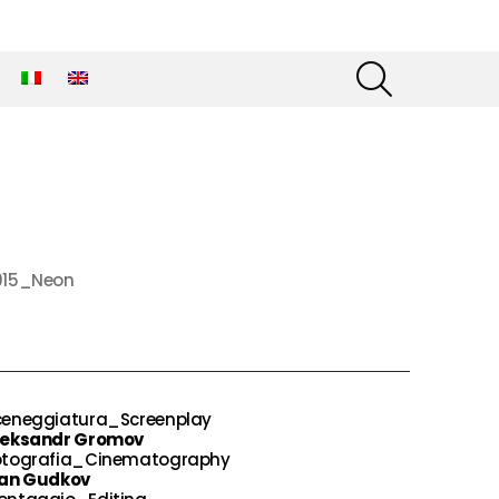
SEARCH
015_Neon
ceneggiatura_Screenplay
leksandr Gromov
otografia_Cinematography
van Gudkov