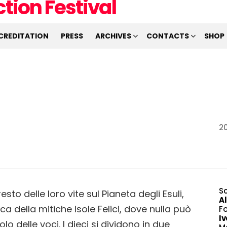
CREDITATION
PRESS
ARCHIVES
CONTACTS
SHOP
2
S
esto delle loro vite sul Pianeta degli Esuli,
A
a della mitiche Isole Felici, dove nulla può
F
I
lo delle voci. I dieci si dividono in due