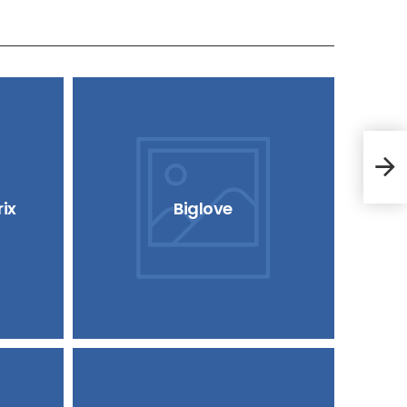
Cru
rix
Biglove