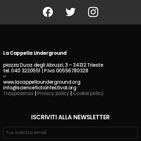
Facebook
Twitter
Instagram
La Cappella Underground
piazza Duca degli Abruzzi, 3 – 34132 Trieste
tel. 040 3220551 | P.Iva 00556780328
–
www.lacappellaunderground.org
info@sciencefictionfestival.org
Trasparenza
|
Privacy policy
|
Cookie policy
ISCRIVITI ALLA NEWSLETTER