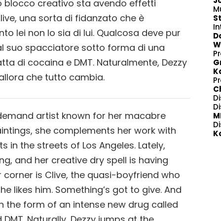
Jo
uo blocco creativo sta avendo effetti
M
Clive, una sorta di fidanzato che è
S
In
o lei non lo sia di lui. Qualcosa deve pur
Do
W
al suo spacciatore sotto forma di una
P
atta di cocaina e DMT. Naturalmente, Dezzy
Gr
K
 allora che tutto cambia.
P
C
Di
Di
n-demand artist known for her macabre
M
Di
intings, she complements her work with
K
in the streets of Los Angeles. Lately,
g, and her creative dry spell is having
r corner is Clive, the quasi-boyfriend who
she likes him. Something’s got to give. And
 in the form of an intense new drug called
 DMT. Naturally, Dezzy jumps at the