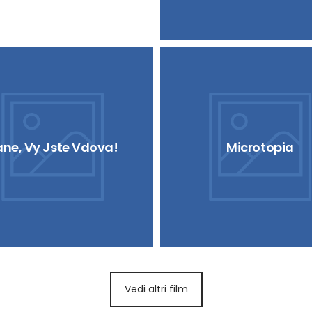
ane, Vy Jste Vdova!
Microtopia
Vedi altri film