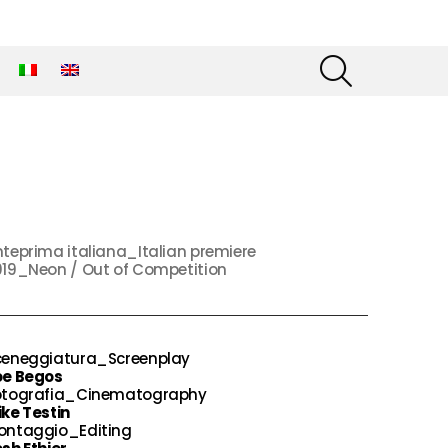
SEARCH
teprima italiana_Italian premiere
019_Neon / Out of Competition
ceneggiatura_Screenplay
oe Begos
otografia_Cinematography
ke Testin
ontaggio_Editing