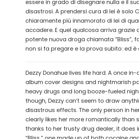
essere in grado di disegnare nulla e il s
disastrosi. A prendersi cura di lei è solo 
chiaramente più innamorato di lei di quant
accadere. E quel qualcosa arriva grazie 
potente nuova droga chiamata “Bliss”, f
non si fa pregare e la prova subito: ed è
Dezzy Donahue lives life hard. A once i
album cover designs and nightmarish pa
heavy drugs and long booze-fueled nights 
though, Dezzy can’t seem to draw anythin
disastrous effects. The only person in he
clearly likes her more romantically than 
thanks to her trusty drug dealer, it does
“Bliss,” one made up of both cocaine and