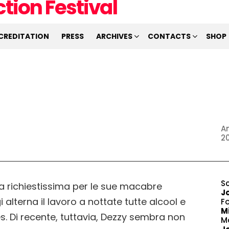
CREDITATION
PRESS
ARCHIVES
CONTACTS
SHOP
An
2
S
ta richiestissima per le sue macabre
J
i alterna il lavoro a nottate tutte alcool e
F
Mi
s. Di recente, tuttavia, Dezzy sembra non
M