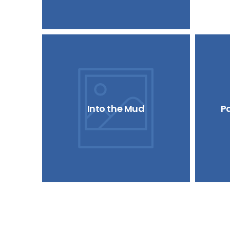
Into the Mud
P