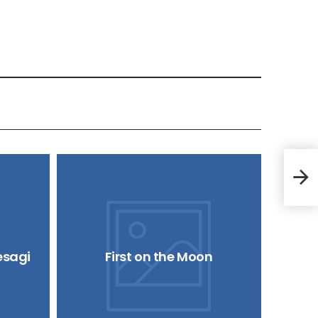
Blo
resagi
First on the Moon