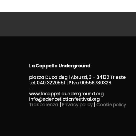
La Cappella Underground
piazza Duca degli Abruzzi, 3 – 34132 Trieste
tel. 040 3220551 | P.Iva 00556780328
–
www.lacappellaunderground.org
info@sciencefictionfestival.org
Trasparenza
|
Privacy policy
|
Cookie policy