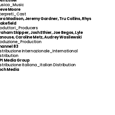
sh Ethier
usica_Music
teve Moore
terpreti_Cast
ra Madison, Jeremy Gardner, Tru Collins, Rhys
akefield
roduttori_Producers
aham Skipper, Josh Ethier, Joe Begos, Lyle
anouse, Caroline Metz, Audrey Wasilewski
roduzione_Production
hannel 83
stribuzione internazionale_International
stribution
PI Media Group
stribuzione italiana_Italian Distribution
och Media