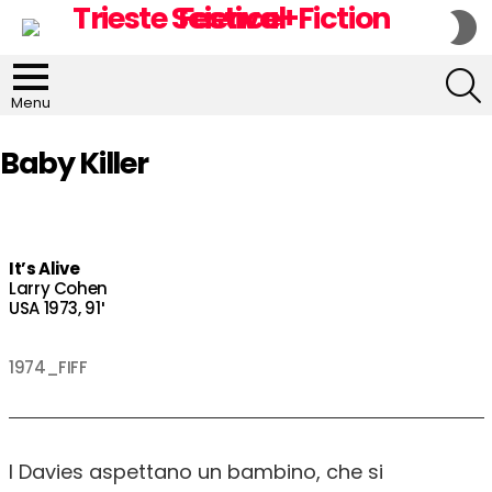
S
S
S
Menu
Baby Killer
It’s Alive
Larry Cohen
USA 1973, 91′
1974_FIFF
I Davies aspettano un bambino, che si