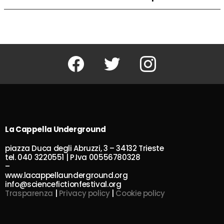
Facebook
Twitter
Instagram
La Cappella Underground
piazza Duca degli Abruzzi, 3 – 34132 Trieste
tel. 040 3220551 | P.Iva 00556780328
–
www.lacappellaunderground.org
info@sciencefictionfestival.org
Trasparenza
|
Privacy policy
|
Cookie policy