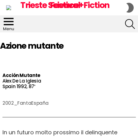
S
S
S
Menu
Azione mutante
Acción Mutante
Alex De La Iglesia
Spain 1992, 87′
2002_FantaEspaña
In un futuro molto prossimo il delinquente