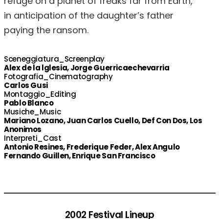
refuge on a planet of freaks far from Earth,
in anticipation of the daughter’s father
paying the ransom.
Sceneggiatura_Screenplay
Alex de la lglesia, Jorge Guerricaechevarria
Fotografia_Cinematography
Carlos Gusi
Montaggio_Editing
Pablo Blanco
Musiche_Music
Mariano Lozano, Juan Carlos Cuello, Def Con Dos, Los
Anonimos
Interpreti_Cast
Antonio Resines, Frederique Feder, Alex Angulo
Fernando Guillen, Enrique San Francisco
2002 Festival Lineup