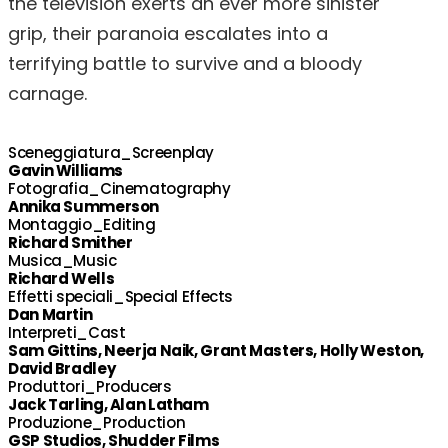
the television exerts an ever more sinister
grip, their paranoia escalates into a
terrifying battle to survive and a bloody
carnage.
Sceneggiatura_Screenplay
Gavin Williams
Fotografia_Cinematography
Annika Summerson
Montaggio_Editing
Richard Smither
Musica_Music
Richard Wells
Effetti speciali_Special Effects
Dan Martin
Interpreti_Cast
Sam Gittins, Neerja Naik, Grant Masters, Holly Weston,
David Bradley
Produttori_Producers
Jack Tarling, Alan Latham
Produzione_Production
GSP Studios, Shudder Films