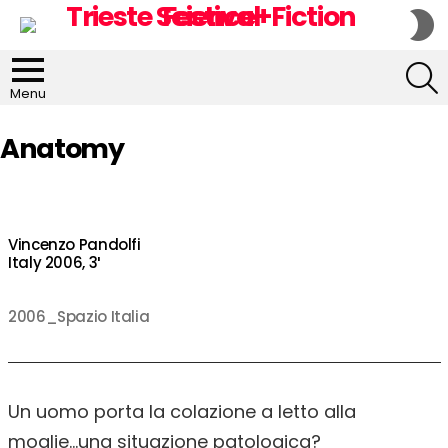
S
S
S
Menu
Anatomy
Vincenzo Pandolfi
Italy 2006, 3′
2006_Spazio Italia
Un uomo porta la colazione a letto alla
moglie…una situazione patologica?