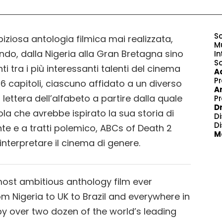
Sc
biziosa antologia filmica mai realizzata,
Mu
ndo, dalla Nigeria alla Gran Bretagna sino
In
So
enti tra i più interessanti talenti del cinema
A
P
26 capitoli, ciascuno affidato a un diverso
A
ettera dell’alfabeto a partire dalla quale
P
D
ola che avrebbe ispirato la sua storia di
Di
Di
te e a tratti polemico, ABCs of Death 2
M
nterpretare il cinema di genere.
most ambitious anthology film ever
 Nigeria to UK to Brazil and everywhere in
y over two dozen of the world’s leading