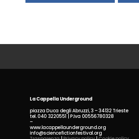
La Cappella Underground
piazza Duca degli Abruzzi, 3 – 34132 Trieste
tel. 040 3220551 | P.Iva 00556780328
–
www.lacappellaunderground.org
info@sciencefictionfestival.org
Trasparenza
|
Privacy policy
|
Cookie policy