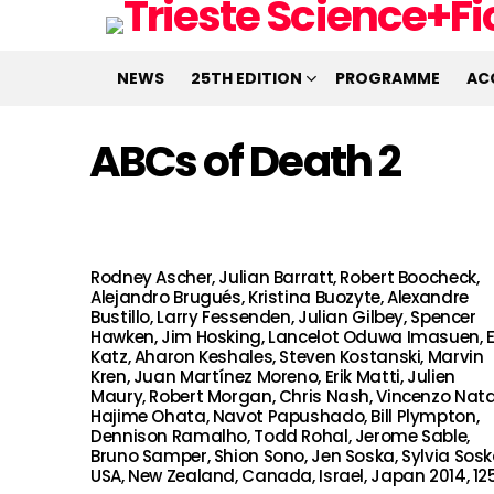
NEWS
25TH EDITION
PROGRAMME
AC
ABCs of Death 2
Rodney Ascher, Julian Barratt, Robert Boocheck,
Alejandro Brugués, Kristina Buozyte, Alexandre
Bustillo, Larry Fessenden, Julian Gilbey, Spencer
Hawken, Jim Hosking, Lancelot Oduwa Imasuen, E.
Katz, Aharon Keshales, Steven Kostanski, Marvin
Kren, Juan Martínez Moreno, Erik Matti, Julien
Maury, Robert Morgan, Chris Nash, Vincenzo Natal
Hajime Ohata, Navot Papushado, Bill Plympton,
Dennison Ramalho, Todd Rohal, Jerome Sable,
Bruno Samper, Shion Sono, Jen Soska, Sylvia Sos
USA, New Zealand, Canada, Israel, Japan 2014, 125