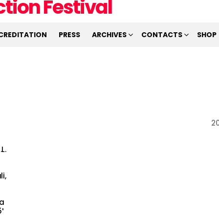
CREDITATION
PRESS
ARCHIVES
CONTACTS
SHOP
2
L.
i,
ka
′