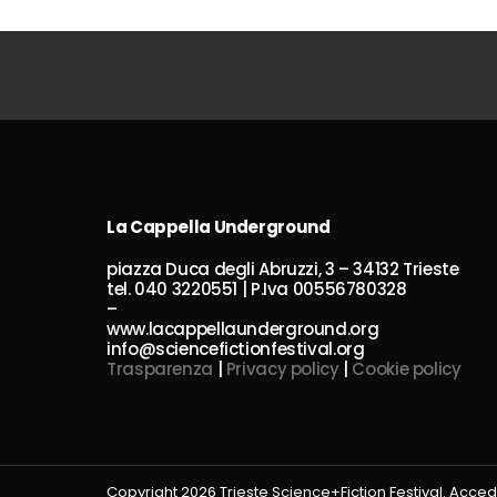
La Cappella Underground
piazza Duca degli Abruzzi, 3 – 34132 Trieste
tel. 040 3220551 | P.Iva 00556780328
–
www.lacappellaunderground.org
info@sciencefictionfestival.org
Trasparenza
|
Privacy policy
|
Cookie policy
Copyright 2026 Trieste Science+Fiction Festival. Acced