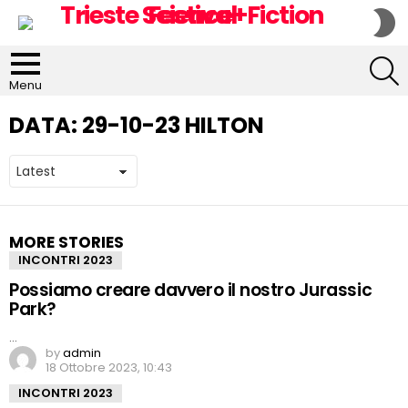
S
S
S
Menu
DATA:
29-10-23 HILTON
MORE STORIES
INCONTRI 2023
Possiamo creare davvero il nostro Jurassic
Park?
…
by
admin
18 Ottobre 2023, 10:43
INCONTRI 2023