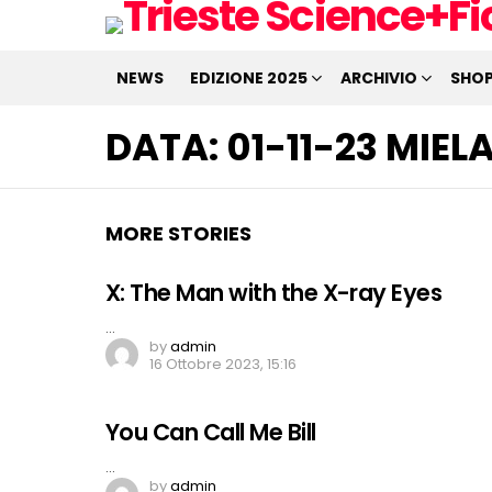
NEWS
EDIZIONE 2025
ARCHIVIO
SHO
DATA:
01-11-23 MIEL
MORE STORIES
X: The Man with the X-ray Eyes
…
by
admin
16 Ottobre 2023, 15:16
You Can Call Me Bill
…
by
admin