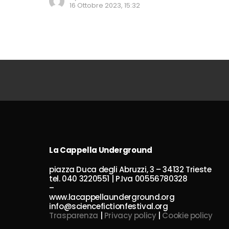
16 Ottobre 2023, 15:32
La Cappella Underground
piazza Duca degli Abruzzi, 3 – 34132 Trieste
tel. 040 3220551 | P.Iva 00556780328
–
www.lacappellaunderground.org
info@sciencefictionfestival.org
Trasparenza
|
Privacy policy
|
Cookie policy