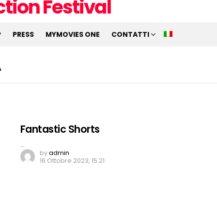
P
PRESS
MYMOVIES ONE
CONTATTI
A
Fantastic Shorts
…
by
admin
16 Ottobre 2023, 15:21