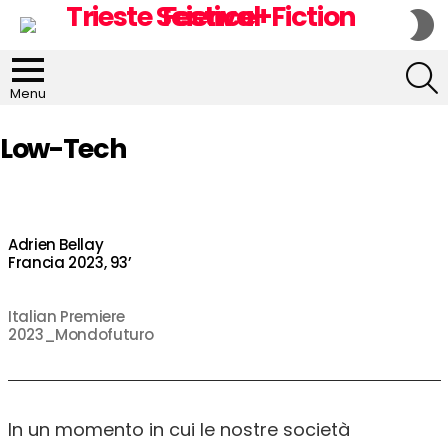
S
S
S
Menu
Low-Tech
Adrien Bellay
Francia 2023, 93’
Italian Premiere
2023_Mondofuturo
In un momento in cui le nostre società