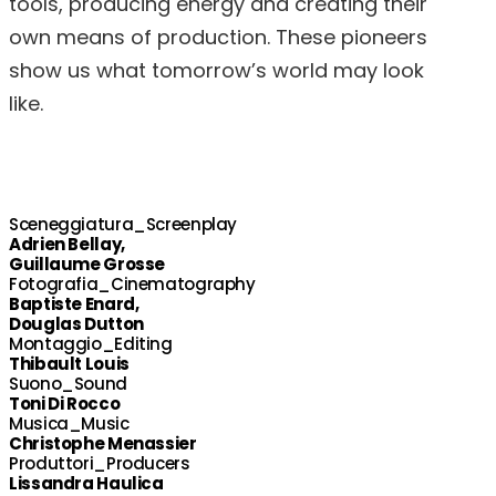
tools, producing energy and creating their
own means of production. These pioneers
show us what tomorrow’s world may look
like.
Sceneggiatura_Screenplay
Adrien Bellay,
Guillaume Grosse
Fotografia_Cinematography
Baptiste Enard,
Douglas Dutton
Montaggio_Editing
Thibault Louis
Suono_Sound
Toni Di Rocco
Musica_Music
Christophe Menassier
Produttori_Producers
Lissandra Haulica