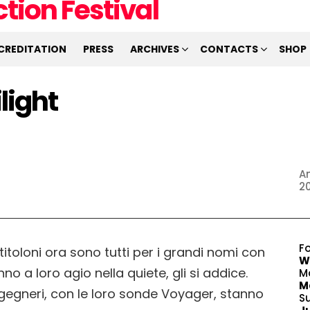
CREDITATION
PRESS
ARCHIVES
CONTACTS
SHOP
ilight
An
2
F
 I titoloni ora sono tutti per i grandi nomi con
Wi
no a loro agio nella quiete, gli si addice.
M
M
ngegneri, con le loro sonde Voyager, stanno
S