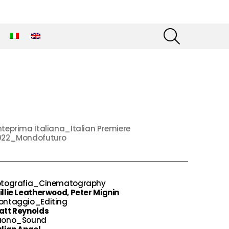
SEARCH
teprima Italiana_Italian Premiere
022_Mondofuturo
otografia_Cinematography
llie Leatherwood, Peter Mignin
ontaggio_Editing
att Reynolds
uono_Sound