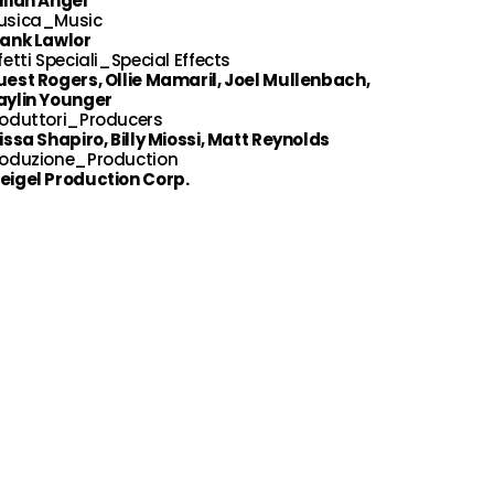
lian Angel
usica_Music
rank Lawlor
fetti Speciali_Special Effects
est Rogers, Ollie Mamaril, Joel Mullenbach,
aylin Younger
roduttori_Producers
issa Shapiro, Billy Miossi, Matt Reynolds
roduzione_Production
eigel Production Corp.