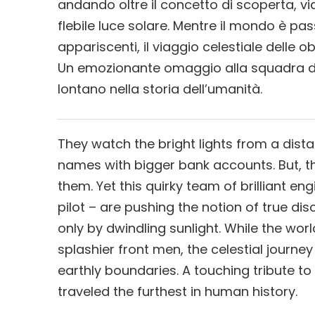
andando oltre il concetto di scoperta, vi
flebile luce solare. Mentre il mondo è pas
appariscenti, il viaggio celestiale delle o
Un emozionante omaggio alla squadra die
lontano nella storia dell’umanità.
They watch the bright lights from a dist
names with bigger bank accounts. But, the
them. Yet this quirky team of brilliant en
pilot – are pushing the notion of true di
only by dwindling sunlight. While the wo
splashier front men, the celestial journ
earthly boundaries. A touching tribute t
traveled the furthest in human history.