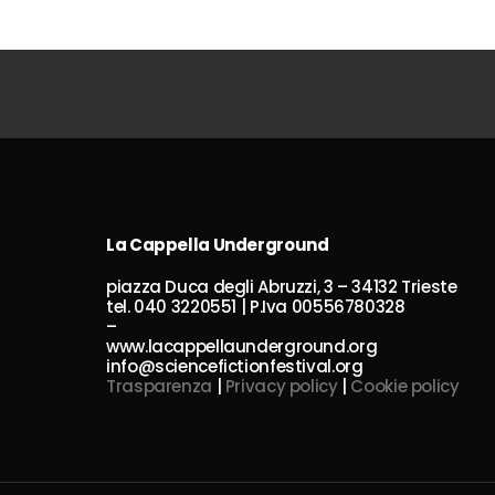
La Cappella Underground
piazza Duca degli Abruzzi, 3 – 34132 Trieste
tel. 040 3220551 | P.Iva 00556780328
–
www.lacappellaunderground.org
info@sciencefictionfestival.org
Trasparenza
|
Privacy policy
|
Cookie policy