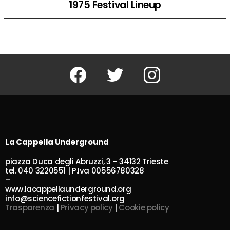
1975 Festival Lineup
Facebook
Twitter
Instagram
La Cappella Underground
piazza Duca degli Abruzzi, 3 – 34132 Trieste
tel. 040 3220551 | P.Iva 00556780328
–
www.lacappellaunderground.org
info@sciencefictionfestival.org
Trasparenza
|
Privacy policy
|
Cookie policy