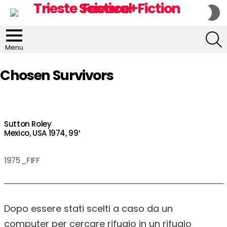
S
S
S
Menu
Chosen Survivors
Sutton Roley
Mexico, USA 1974, 99′
1975_FIFF
Dopo essere stati scelti a caso da un
computer per cercare rifugio in un rifugio