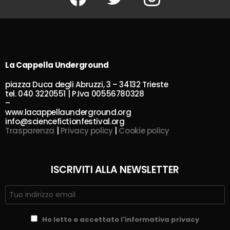
La Cappella Underground
piazza Duca degli Abruzzi, 3 – 34132 Trieste
tel. 040 3220551 | P.Iva 00556780328
–
www.lacappellaunderground.org
info@sciencefictionfestival.org
Trasparenza
|
Privacy policy
|
Cookie policy
ISCRIVITI ALLA NEWSLETTER
Ho letto e accettato l'informativa privacy