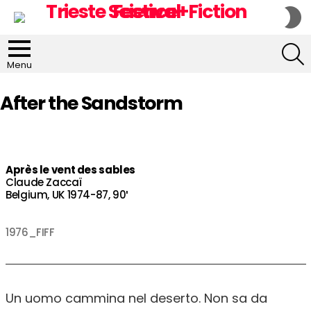
S
S
S
Menu
After the Sandstorm
Après le vent des sables
Claude Zaccaï
Belgium, UK 1974-87, 90′
1976_FIFF
Un uomo cammina nel deserto. Non sa da