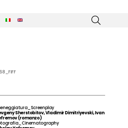
SEARCH
68_FIFF
ceneggiatura_Screenplay
vgeny Sherstobitov, Vladimir Dimitriyevski, Ivan
efremov (romanzo)
otografia_Cinematography