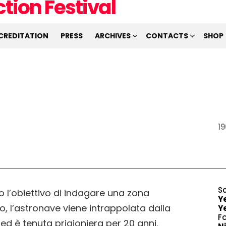
CREDITATION
PRESS
ARCHIVES
CONTACTS
SHOP
19
S
o l’obiettivo di indagare una zona
Ye
io, l’astronave viene intrappolata dalla
Y
F
 ed è tenuta prigioniera per 20 anni.