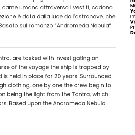
N
M
 carne umana attraverso i vestiti, cadono
Y
ezione è data dalla luce dall’astronave, che
In
Vi
ri. Basato sul romanzo “Andromeda Nebula”
P
D
ra, are tasked with investigating an
rse of the voyage the ship is trapped by
d is held in place for 20 years. Surrounded
h clothing, one by one the crew begin to
ion being the light from the Tantra, which
ators. Based upon the Andromeda Nebula