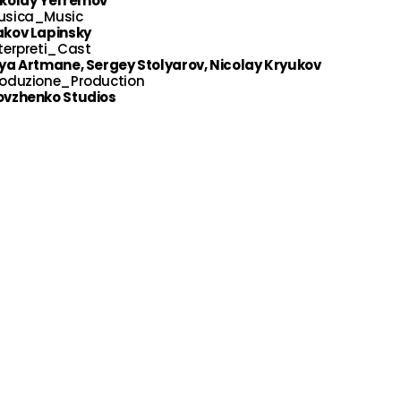
ikolay Yefremov
usica_Music
akov Lapinsky
terpreti_Cast
ya Artmane, Sergey Stolyarov, Nicolay Kryukov
roduzione_Production
ovzhenko Studios