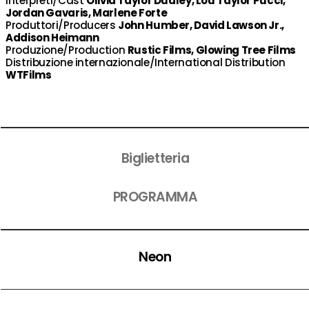
Interpreti/Cast
Olivia Taylor Dudley, Lou Taylor Pucci,
Jordan Gavaris, Marlene Forte
Produttori/Producers
John Humber, David Lawson Jr.,
Addison Heimann
Produzione/Production
Rustic Films, Glowing Tree Films
Distribuzione internazionale/International Distribution
WTFilms
Biglietteria
PROGRAMMA
Neon