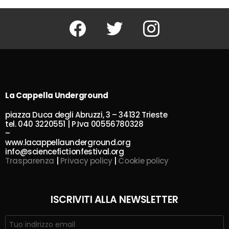
Facebook
Twitter
Instagram
La Cappella Underground
piazza Duca degli Abruzzi, 3 – 34132 Trieste
tel. 040 3220551 | P.Iva 00556780328
–
www.lacappellaunderground.org
info@sciencefictionfestival.org
Trasparenza
|
Privacy policy
|
Cookie policy
ISCRIVITI ALLA NEWSLETTER