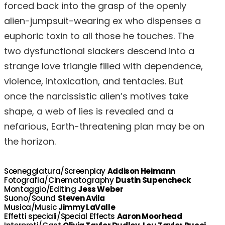
forced back into the grasp of the openly
alien-jumpsuit-wearing ex who dispenses a
euphoric toxin to all those he touches. The
two dysfunctional slackers descend into a
strange love triangle filled with dependence,
violence, intoxication, and tentacles. But
once the narcissistic alien’s motives take
shape, a web of lies is revealed and a
nefarious, Earth-threatening plan may be on
the horizon.
Sceneggiatura/Screenplay
Addison Heimann
Fotografia/Cinematography
Dustin Supencheck
Montaggio/Editing
Jess Weber
Suono/Sound
Steven Avila
Musica/Music
Jimmy LaValle
Effetti speciali/Special Effects
Aaron Moorhead