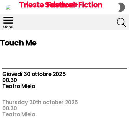
S
S
S
Menu
Touch Me
Giovedì 30 ottobre 2025
00.30
Teatro Miela
Thursday 30th october 2025
00.30
Teatro Miela