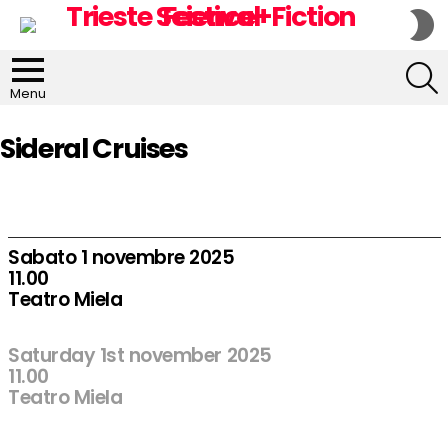
S
S
S
Menu
Sideral Cruises
Sabato 1 novembre 2025
11.00
Teatro Miela
Saturday 1st november 2025
11.00
Teatro Miela