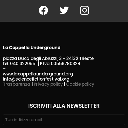
Facebook
Twitter
Instagram
La Cappella Underground
piazza Duca degli Abruzzi, 3 – 34132 Trieste
tel. 040 3220551 | P.Iva 00556780328
–
www.lacappellaunderground.org
info@sciencefictionfestival.org
Trasparenza
|
Privacy policy
|
Cookie policy
ISCRIVITI ALLA NEWSLETTER