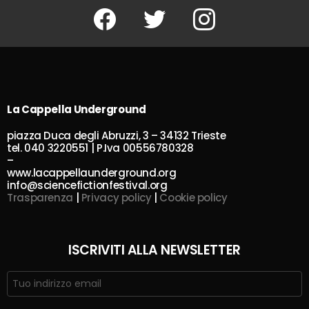
Facebook
Twitter
Instagram
La Cappella Underground
piazza Duca degli Abruzzi, 3 – 34132 Trieste
tel. 040 3220551 | P.Iva 00556780328
–
www.lacappellaunderground.org
info@sciencefictionfestival.org
Trasparenza
|
Privacy policy
|
Cookie policy
ISCRIVITI ALLA NEWSLETTER