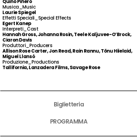
Quino Piñero
Musica_Music
Laurie Spiegel
Effetti Speciali_Special Effects
Egert Kanep
Interpreti_Cast
Hannah Gross, Johanna Rosin, Teele Kaljuvee-O’Brock,
Ciaron Davis
Produttori_Producers
Allison Rose Carter, Jon Read, Rain Rannu, Tõnu Hiielaid,
Miguel Llansó
Produzione_Productions
Tallifornia, Lanzadera Films, Savage Rose
Biglietteria
PROGRAMMA