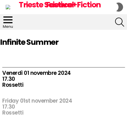
S
S
S
Menu
Infinite Summer
Venerdì 01 novembre 2024
17.30
Rossetti
Friday 01st november 2024
17.30
Rossetti