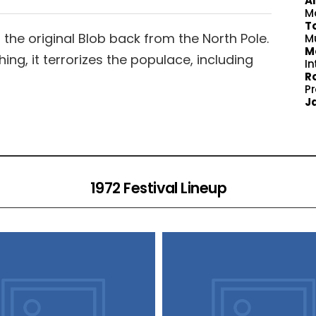
A
M
T
the original Blob back from the North Pole.
M
M
ing, it terrorizes the populace, including
In
Ro
P
Ja
1972 Festival Lineup