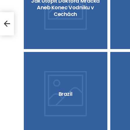
Jak Utopit Doktora Mrácka
Aneb Konec Vodniku v
Cechách
Brazil