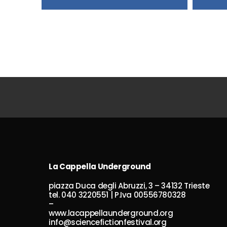
La Cappella Underground
piazza Duca degli Abruzzi, 3 – 34132 Trieste
tel. 040 3220551 | P.Iva 00556780328
–
www.lacappellaunderground.org
info@sciencefictionfestival.org