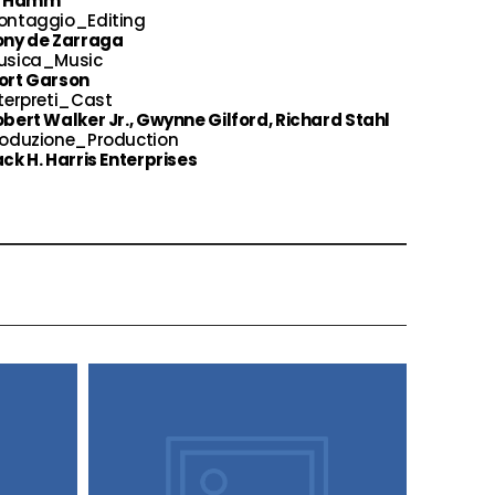
l Hamm
ontaggio_Editing
ony de Zarraga
usica_Music
ort Garson
terpreti_Cast
bert Walker Jr., Gwynne Gilford, Richard Stahl
roduzione_Production
ck H. Harris Enterprises