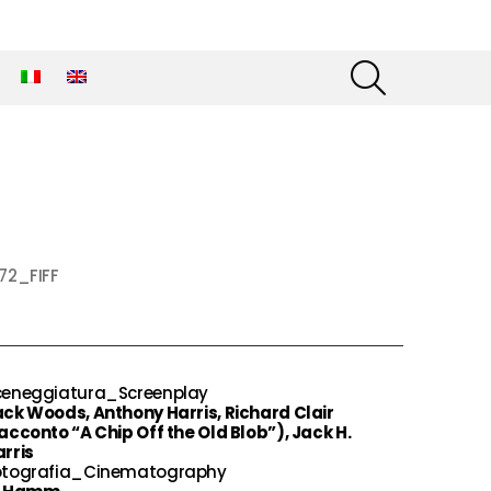
SEARCH
72_FIFF
ceneggiatura_Screenplay
ck Woods, Anthony Harris, Richard Clair
acconto “A Chip Off the Old Blob”), Jack H.
rris
otografia_Cinematography