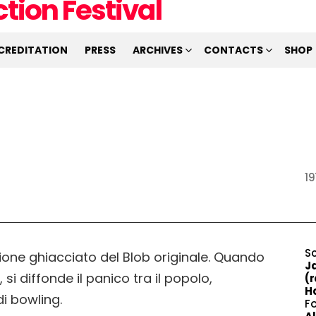
CREDITATION
PRESS
ARCHIVES
CONTACTS
SHOP
19
S
one ghiacciato del Blob originale. Quando
Ja
i diffonde il panico tra il popolo,
(r
Ha
di bowling.
F